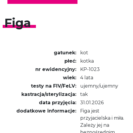
Figa
gatunek:
kot
płeć:
kotka
nr ewidencyjny:
KP-1023
wiek:
4 lata
testy na FIV/FeLV:
ujemny/ujemny
kastracja/sterylizacja:
tak
data przyjęcia:
31.01.2026
dodatkowe informacje:
Figa jest
przyjacielska i miła.
Zależy jej na
bezpośrednim